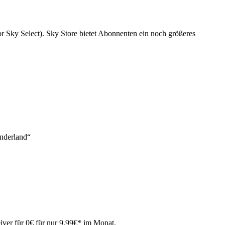
or Sky Select). Sky Store bietet Abonnenten ein noch größeres
onderland“
iver für 0€ für nur 9,99€* im Monat.