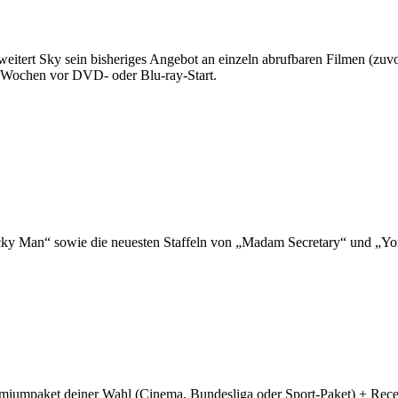
rweitert Sky sein bisheriges Angebot an einzeln abrufbaren Filmen (zuv
i Wochen vor DVD- oder Blu-ray-Start.
Lucky Man“ sowie die neuesten Staffeln von „Madam Secretary“ und „Y
remiumpaket deiner Wahl (Cinema, Bundesliga oder Sport-Paket) + Rece