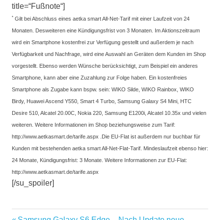
title=“Fußnote“]
*
Gilt bei Abschluss eines aetka smart All-Net-Tarif mit einer Laufzeit von 24
Monaten. Desweiteren eine Kündigungsfrist von 3 Monaten. Im Aktionszeitraum
wird ein Smartphone kostenfrei zur Verfügung gestellt und außerdem je nach
Verfügbarkeit und Nachfrage, wird eine Auswahl an Geräten dem Kunden im Shop
vorgestellt. Ebenso werden Wünsche berücksichtigt, zum Beispiel ein anderes
Smartphone, kann aber eine Zuzahlung zur Folge haben. Ein kostenfreies
Smartphone als Zugabe kann bspw. sein: WIKO Silde, WIKO Rainbox, WIKO
Birdy, Huawei Ascend Y550, Smart 4 Turbo, Samsung Galaxy S4 Mini, HTC
Desire 510, Alcatel 20.00C, Nokia 220, Samsung E1200i, Alcatel 10.35x und vielen
weiteren. Weitere Informationen im Shop beziehungsweise zum Tarif:
http://www.aetkasmart.de/tarife.aspx .Die EU-Flat ist außerdem nur buchbar für
Kunden mit bestehenden aetka smart All-Net-Flat-Tarif. Mindeslaufzeit ebenso hier:
24 Monate, Kündigungsfrist: 3 Monate. Weitere Informationen zur EU-Flat:
http://www.aetkasmart.de/tarife.aspx
[/su_spoiler]
aetkaSMART
Vorheriger
Samsung Galaxy S6 Edge – Nach Update neue