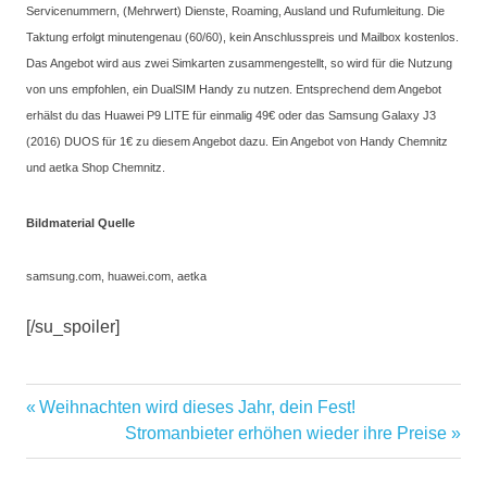
Servicenummern, (Mehrwert) Dienste, Roaming, Ausland und Rufumleitung. Die
Taktung erfolgt minutengenau (60/60), kein Anschlusspreis und Mailbox kostenlos.
Das Angebot wird aus zwei Simkarten zusammengestellt, so wird für die Nutzung
von uns empfohlen, ein DualSIM Handy zu nutzen. Entsprechend dem Angebot
erhälst du das Huawei P9 LITE für einmalig 49€ oder das Samsung Galaxy J3
(2016) DUOS für 1€ zu diesem Angebot dazu. Ein Angebot von Handy Chemnitz
und aetka Shop Chemnitz.
Bildmaterial Quelle
samsung.com, huawei.com, aetka
[/su_spoiler]
aktion
Vorheriger
Weihnachten wird dieses Jahr, dein Fest!
Beitragsnavigation
huawei
Beitrag:
Nächster
Stromanbieter erhöhen wieder ihre Preise
Beitrag:
Samsung