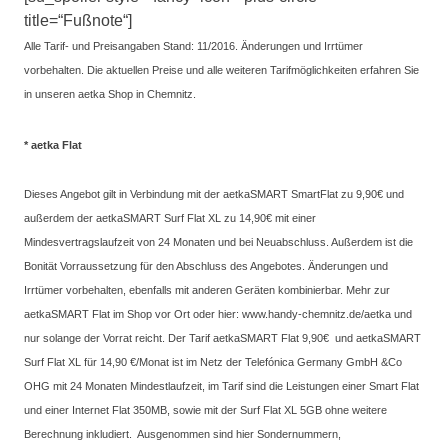
title=“Fußnote“]
Alle Tarif- und Preisangaben Stand: 11/2016. Änderungen und Irrtümer
vorbehalten. Die aktuellen Preise und alle weiteren Tarifmöglichkeiten erfahren Sie
in unseren aetka Shop in Chemnitz.
* aetka Flat
Dieses Angebot gilt in Verbindung mit der aetkaSMART SmartFlat zu 9,90€ und
außerdem der aetkaSMART Surf Flat XL zu 14,90€ mit einer
Mindesvertragslaufzeit von 24 Monaten und bei Neuabschluss. Außerdem ist die
Bonität Vorraussetzung für den Abschluss des Angebotes. Änderungen und
Irrtümer vorbehalten, ebenfalls mit anderen Geräten kombinierbar. Mehr zur
aetkaSMART Flat im Shop vor Ort oder hier: www.handy-chemnitz.de/aetka
und
n
ur solange der Vorrat reicht. Der Tarif aetkaSMART Flat 9,90€ und aetkaSMART
Surf Flat XL für 14,90 €/Monat ist im Netz der Telefónica Germany GmbH &Co
OHG mit 24 Monaten Mindestlaufzeit, im Tarif sind die Leistungen einer Smart Flat
und einer Internet Flat 350MB, sowie mit der Surf Flat XL 5GB ohne weitere
Berechnung inkludiert. Ausgenommen sind hier Sondernummern,